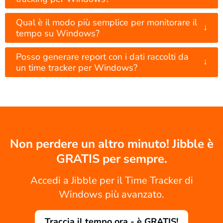
Qual è il modo più semplice per monitorare il
↓
tempo su Windows?
Posso generare report con i dati raccolti da
↓
un time tracker per Windows?
Non perdere un altro minuto! Jibble è
GRATIS per sempre.
Accedi a Jibble per il Time Tracker di
Windows più avanzato.
Traccia il tempo ora - è GRATIS!