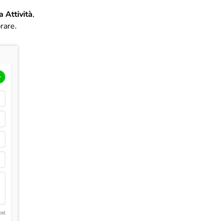
 Attività
,
brare.