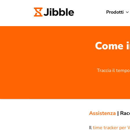
Prodotti
Come in
Traccia il tempo
Assistenza
|
Rac
Il
time tracker per