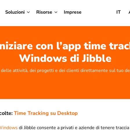
Soluzioni
Risorse
Imprese
IT
iziare con l’app time tra
Windows di Jibble
 delle attività, dei progetti e dei clienti direttamente sul tu
colte:
Time Tracking su Desktop
 Windows
di Jibble consente a privati e aziende di tenere traccia