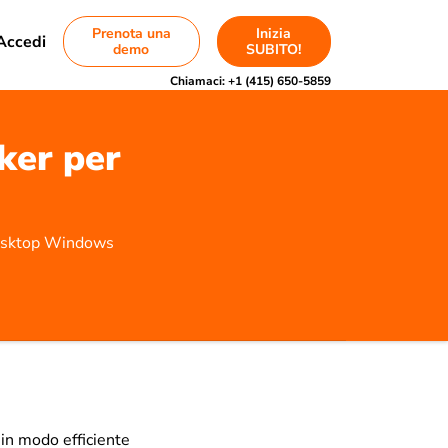
Prenota una
Inizia
Accedi
demo
SUBITO!
Chiamaci:
+1 (415) 650-5859
cker per
o desktop Windows
 in modo efficiente