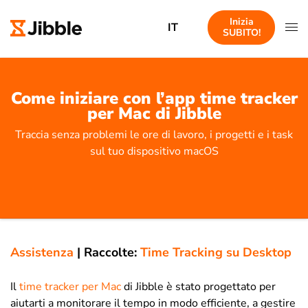
Inizia
IT
SUBITO!
Come iniziare con l’app time tracker
per Mac di Jibble
Traccia senza problemi le ore di lavoro, i progetti e i task
sul tuo dispositivo macOS
Assistenza
|
Raccolte:
Time Tracking su Desktop
Il
time tracker per Mac
di Jibble è stato progettato per
aiutarti a monitorare il tempo in modo efficiente, a gestire