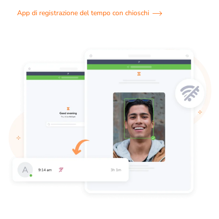
App di registrazione del tempo con chioschi