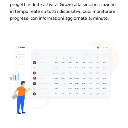
progetti e delle attività. Grazie alla sincronizzazione
in tempo reale su tutti i dispositivi, puoi monitorare i
progressi con informazioni aggiornate al minuto.