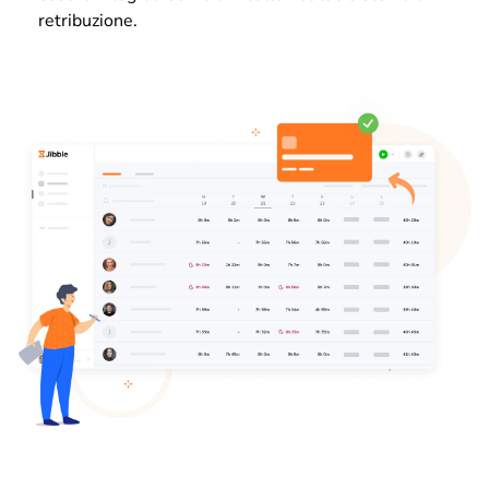
retribuzione.