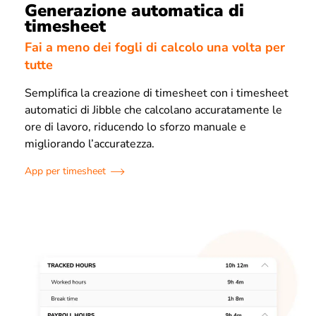
Generazione automatica di
timesheet
Fai a meno dei fogli di calcolo una volta per
tutte
Semplifica la creazione di timesheet con i timesheet
automatici di Jibble che calcolano accuratamente le
ore di lavoro, riducendo lo sforzo manuale e
migliorando l’accuratezza.
App per timesheet