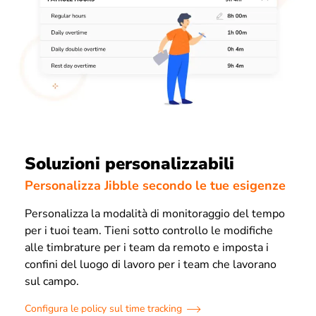
Soluzioni personalizzabili
Personalizza Jibble secondo le tue esigenze
Personalizza la modalità di monitoraggio del tempo
per i tuoi team. Tieni sotto controllo le modifiche
alle timbrature per i team da remoto e imposta i
confini del luogo di lavoro per i team che lavorano
sul campo.
Configura le policy sul time tracking