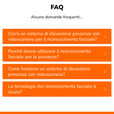
FAQ
Alcune domande frequenti...
Cos'è un sistema di rilevazione presenze con
↓
videocamera per il riconoscimento facciale?
Perché dovrei utilizzare il riconoscimento
↓
facciale per le presenze?
Come funziona un sistema di rilevazione
↓
presenze con videocamera?
La tecnologia del riconoscimento facciale è
↓
sicura?