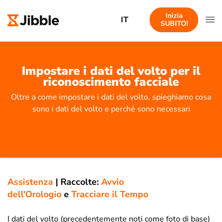
Inizia
IT
SUBITO!
Impostare i dati del volto per il
riconoscimento facciale
Oltre a come impostare i dati del volto, spieghiamo cosa
sono i dati del volto e perché sono necessari
Assistenza
|
Raccolte:
Avvio
dell'Orologio
e
Tracciare il Tempo
I dati del volto (precedentemente noti come foto di base)