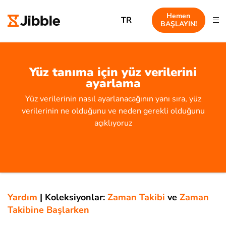
Hemen
TR
BAŞLAYIN!
Yüz tanıma için yüz verilerini
ayarlama
Yüz verilerinin nasıl ayarlanacağının yanı sıra, yüz
verilerinin ne olduğunu ve neden gerekli olduğunu
açıklıyoruz
Yardım
|
Koleksiyonlar:
Zaman Takibi
ve
Zaman
Takibine Başlarken