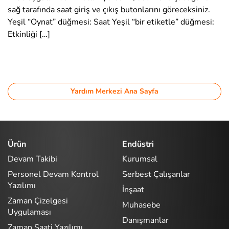
sağ tarafında saat giriş ve çıkış butonlarını göreceksiniz.
Yeşil “Oynat” düğmesi: Saat Yeşil “bir etiketle” düğmesi:
Etkinliği […]
Yardım Merkezi Ana Sayfa
Ürün
Endüstri
Devam Takibi
Kurumsal
Personel Devam Kontrol
Serbest Çalışanlar
Yazılımı
İnşaat
Zaman Çizelgesi
Muhasebe
Uygulaması
Danışmanlar
Zaman Saati Yazılımı