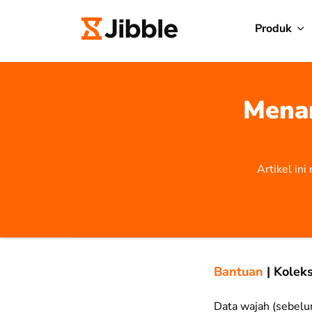
Produk
Menam
Artikel in
Bantuan
|
Koleks
Data wajah (sebelum