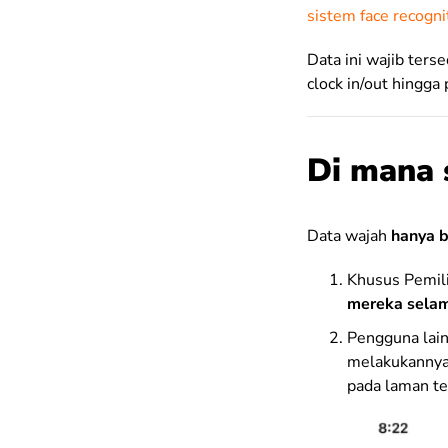
sistem face recogni
Data ini wajib terse
clock in/out hingga
Di mana 
Data wajah
hanya b
Khusus Pemili
mereka selam
Pengguna lain
melakukannya 
pada laman t