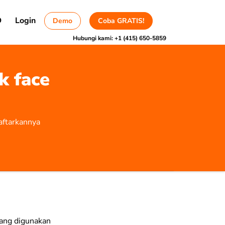
D
Login
Demo
Coba GRATIS!
Hubungi kami:
+1 (415) 650-5859
k face
aftarkannya
yang digunakan