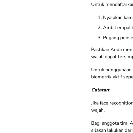
Untuk mendaftarkan 
Nyalakan kam
Ambil empat f
Pegang ponsel
Pastikan Anda meny
wajah dapat tersimp
Untuk penggunaan M
biometrik aktif se
Catatan
:
Jika face recognitio
wajah.
Bagi anggota tim, 
silakan lakukan dar