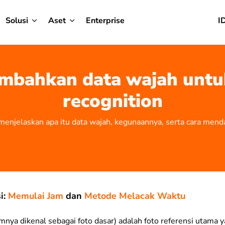
Solusi
Aset
Enterprise
I
bahkan data wajah untu
recognition
i menjelaskan apa itu data wajah, kegunaannya, serta cara mend
i:
Memulai Jam
dan
Metode Melacak Waktu
nya dikenal sebagai foto dasar) adalah foto referensi utama 