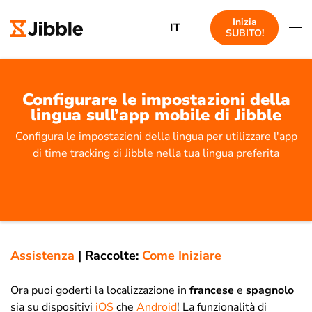
Inizia
IT
SUBITO!
Configurare le impostazioni della
lingua sull’app mobile di Jibble
Configura le impostazioni della lingua per utilizzare l'app
di time tracking di Jibble nella tua lingua preferita
Assistenza
|
Raccolte:
Come Iniziare
Ora puoi goderti la localizzazione in
francese
e
spagnolo
sia su dispositivi
iOS
che
Android
! La funzionalità di