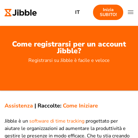
Inizia
IT
SUBITO!
Come registrarsi per un account
Jibble?
Registrarsi su Jibble è facile e veloce
Assistenza
|
Raccolte:
Come Iniziare
Jibble è un
software di time tracking
progettato per
aiutare le organizzazioni ad aumentare la produttività e
gestire le presenze in modo efficace. Che tu stia creando