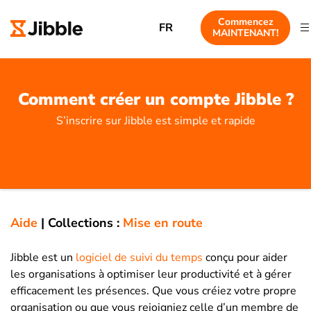
Commencez
FR
MAINTENANT!
Comment créer un compte Jibble ?
S’inscrire sur Jibble est simple et rapide
Aide
|
Collections :
Mise en route
Jibble est un
logiciel de suivi du temps
conçu pour aider
les organisations à optimiser leur productivité et à gérer
efficacement les présences. Que vous créiez votre propre
organisation ou que vous rejoigniez celle d’un membre de