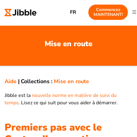
Commencez
FR
MAINTENANT!
Mise en route
Aide
|
Collections :
Mise en route
Jibble est la
nouvelle norme en matière de suivi du
temps
. Lisez ce qui suit pour vous aider à démarrer.
Premiers pas avec le