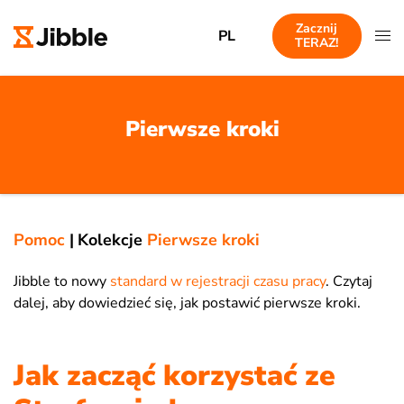
Zacznij
PL
TERAZ!
Pierwsze kroki
Pomoc
|
Kolekcje
Pierwsze kroki
Jibble to nowy
standard w rejestracji czasu pracy
. Czytaj
dalej, aby dowiedzieć się, jak postawić pierwsze kroki.
Jak zacząć korzystać ze