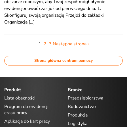
obszarze roboczym, aby Twój zespół mógł płynnie
ewidencjonować czas już od pierwszego dnia. 1.
Skonfiguruj swoją organizację Przejdź do zakładki
Organizacja […]
1
2
3
Następna strona »
Strona główna centrum pomocy
Produkt
Branże
Lista obecności
Przedsiębiorstwa
Program do ewidencji
Budownictwo
czasu pracy
Produkcja
Aplikacja do kart pracy
Logistyka