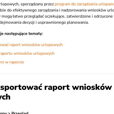
rlopowych, sporządzany przez
program do zarządzania urlopam
zie do efektywnego zarządzania i nadzorowania wniosków ur
 mogą łatwo przeglądać oczekujące, zatwierdzone i odrzucone
dejmowania decyzji i usprawnionego planowania.
je następujące tematy:
ować raport wniosków urlopowych
raportu wniosków urlopowych
mn w raporcie
sportować raport wniosków
ych
lopy > Przegląd
.