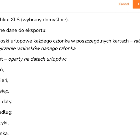
liku: XLS (wybrany domyślnie).
ne dane do eksportu:
oski urlopowe każdego członka w poszczególnych kartach –
ła
ejrzenie wniosków danego członka
.
at –
oparty na datach urlopów
:
ń,
ień,
iąc,
 daty.
edług:
tyki,
nka,