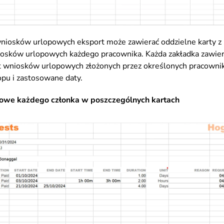
niosków urlopowych eksport może zawierać oddzielne karty z l
osków urlopowych każdego pracownika. Każda zakładka zawie
t wniosków urlopowych złożonych przez określonych pracowni
opu i zastosowane daty.
powe każdego członka w poszczególnych kartach