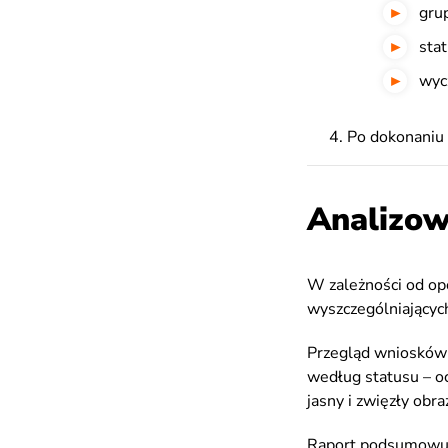
gru
sta
wycz
Po dokonaniu 
Analizow
W zależności od opc
wyszczególniającyc
Przegląd wniosków
według statusu – oc
jasny i zwięzły obr
Raport podsumowują