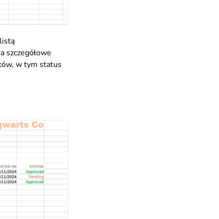
istą
ra szczegółowe
ków, w tym status