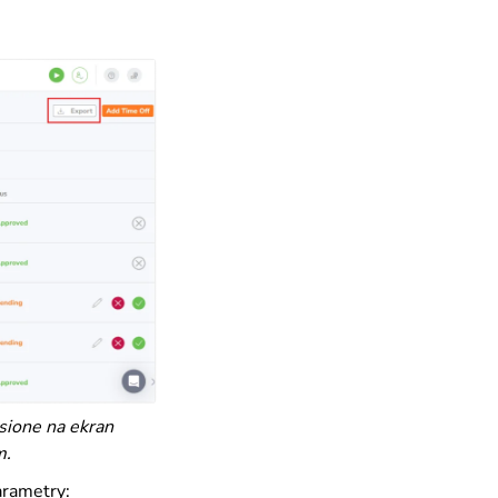
sione na ekran
m.
arametry: