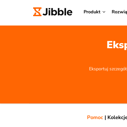
Produkt
Rozwią
Eks
Eksportuj szczegó
Pomoc
|
Kolekcj