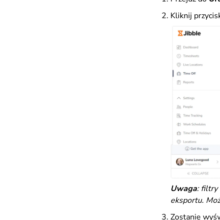
Kliknij przyci
Uwaga
: filt
eksportu. Moż
Zostanie wyśw