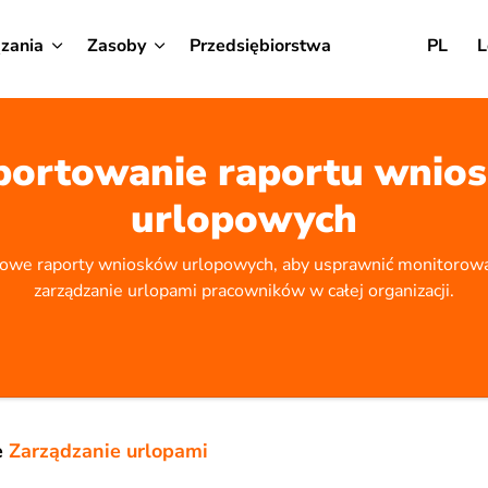
zania
Zasoby
Przedsiębiorstwa
PL
L
portowanie raportu wnio
urlopowych
łowe raporty wniosków urlopowych, aby usprawnić monitorowan
zarządzanie urlopami pracowników w całej organizacji.
e
Zarządzanie urlopami