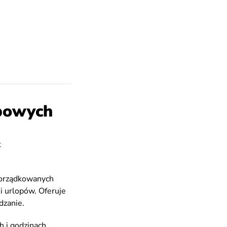
opowych
t
porządkowanych
mi urlopów.
Oferuje
dzanie.
 i godzinach.