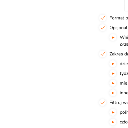
Format p
Opcjonal
Wni
prz
Zakres d
dzie
tydz
mies
inne
Filtruj w
poli
czło