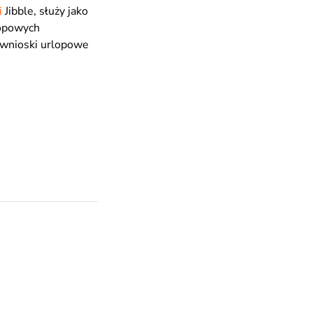
i
Jibble, służy jako
lopowych
 wnioski urlopowe