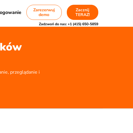
Zarezerwuj
Zacznij
ogowanie
demo
TERAZ!
Zadzwoń do nas:
+1 (415) 650-5859
sków
ie, przeglądanie i