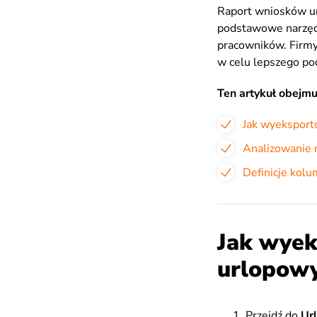
Raport wniosków u
podstawowe narzęd
pracowników. Firmy
w celu lepszego po
Ten artykuł obejmu
Jak wyeksport
Analizowanie 
Definicje kolu
Jak wyek
urlopow
Przejdź do
Ur