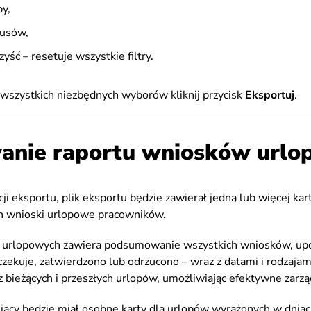
py,
tusów,
yść – resetuje wszystkie filtry.
wszystkich niezbędnych wyborów kliknij przycisk
Eksportuj
.
anie raportu wniosków url
ji eksportu, plik eksportu będzie zawierał jedną lub więcej kar
h wnioski urlopowe pracowników.
 urlopowych zawiera podsumowanie wszystkich wniosków, u
zekuje, zatwierdzono lub odrzucono – wraz z datami i rodzaja
az bieżących i przeszłych urlopów, umożliwiając efektywne zarzą
cy będzie miał osobne karty dla urlopów wyrażonych w dniach