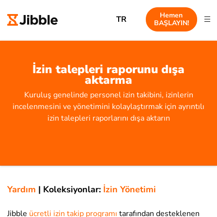
Hemen
TR
BAŞLAYIN!
İzin talepleri raporunu dışa
aktarma
Kuruluş genelinde personel izin takibini, izinlerin
incelenmesini ve yönetimini kolaylaştırmak için ayrıntılı
izin talepleri raporlarını dışa aktarın
Yardım
|
Koleksiyonlar:
İzin Yönetimi
Jibble
ücretli izin takip programı
tarafından desteklenen