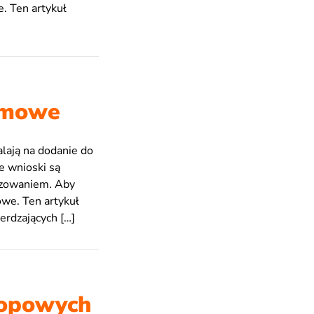
e. Ten artykuł
iomowe
lają na dodanie do
e wnioski są
izowaniem. Aby
owe. Ten artykuł
erdzających […]
lopowych