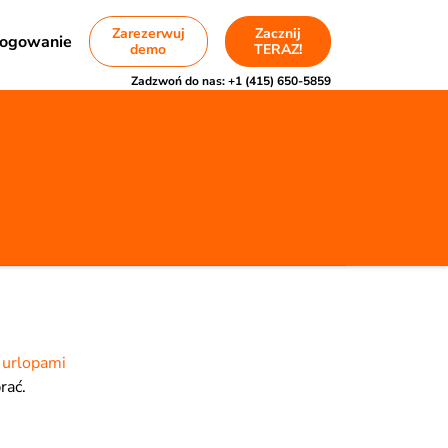
Zarezerwuj
Zacznij
ogowanie
demo
TERAZ!
Zadzwoń do nas:
+1 (415) 650-5859
 urlopami
rać.