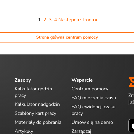
1
2
3
4
Następna strona »
Strona główna centrum pomocy
Zasoby
Wsparcie
Kalkulator godzin
Centrum pomocy
Zm
pracy
FAQ mierzenia czasu
ju
Kalkulator nadgodzin
FAQ ewidencji czasu
Szablony kart pracy
pracy
Materiały do pobrania
Umów się na demo
Artykuły
Zarządzaj