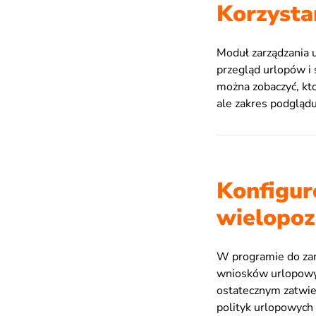
Korzysta
Moduł zarządzania u
przegląd urlopów i
można zobaczyć, kto 
ale zakres podglądu
Konfigur
wielopo
W programie do zar
wniosków urlopowyc
ostatecznym zatwie
polityk urlopowych