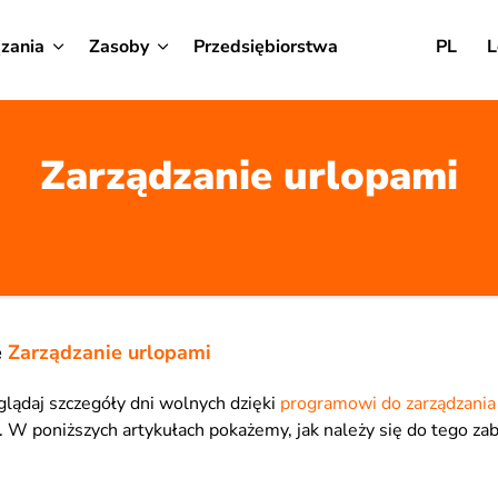
zania
Zasoby
Przedsiębiorstwa
PL
L
Zarządzanie urlopami
e
Zarządzanie urlopami
eglądaj szczegóły dni wolnych dzięki
programowi do zarządzania
 W poniższych artykułach pokażemy, jak należy się do tego zab