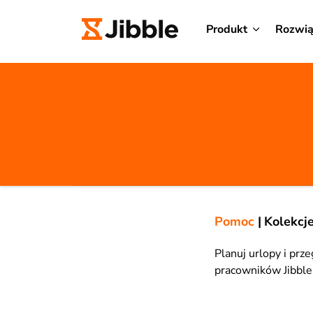
Produkt
Rozwią
Pomoc
|
Kolekcj
Planuj urlopy i prz
pracowników Jibble.