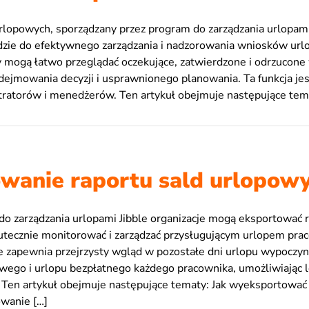
lopowych, sporządzany przez program do zarządzania urlopami J
zie do efektywnego zarządzania i nadzorowania wniosków ur
 mogą łatwo przeglądać oczekujące, zatwierdzone i odrzucone
dejmowania decyzji i usprawnionego planowania. Ta funkcja jes
stratorów i menedżerów. Ten artykuł obejmuje następujące tema
wanie raportu sald urlopow
do zarządzania urlopami Jibble organizacje mogą eksportować r
utecznie monitorować i zarządzać przysługującym urlopem pra
e zapewnia przejrzysty wgląd w pozostałe dni urlopu wypoczy
wego i urlopu bezpłatnego każdego pracownika, umożliwiając 
. Ten artykuł obejmuje następujące tematy: Jak wyeksportować 
wanie […]