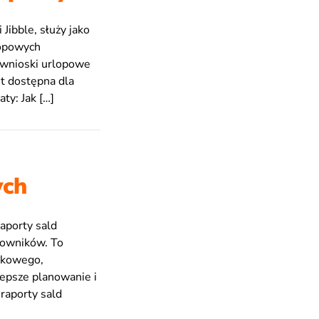
ibble, służy jako
lopowych
 wnioski urlopowe
t dostępna dla
ty: Jak […]
ych
aporty sald
cowników. To
nkowego,
lepsze planowanie i
raporty sald