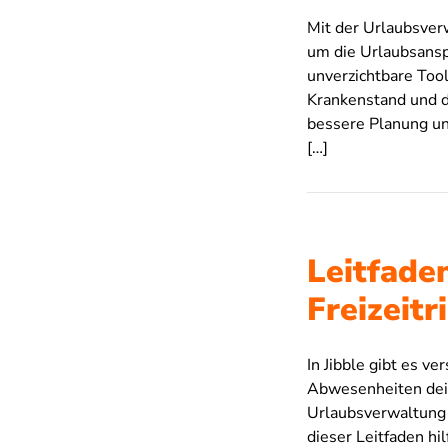
Mit der Urlaubsver
um die Urlaubsansp
unverzichtbare Tool
Krankenstand und d
bessere Planung un
[…]
Leitfade
Freizeitr
In Jibble gibt es ve
Abwesenheiten dein
Urlaubsverwaltung 
dieser Leitfaden hi