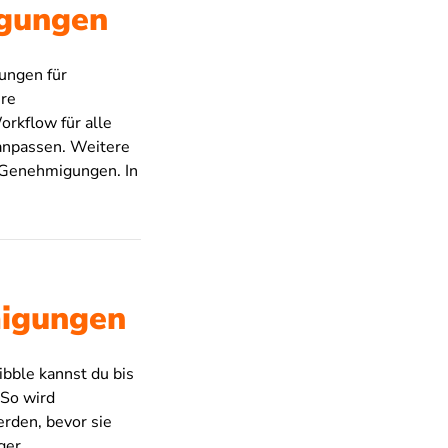
igungen
ungen für
ere
rkflow für alle
 anpassen. Weitere
e Genehmigungen. In
migungen
bble kannst du bis
 So wird
erden, bevor sie
ger