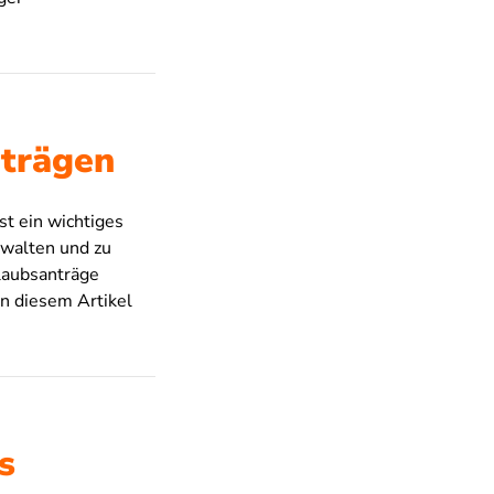
nträgen
st ein wichtiges
rwalten und zu
laubsanträge
In diesem Artikel
s