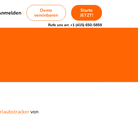
Demo
Starte
Anmelden
vereinbaren
JETZT!
Rufe uns an:
+1 (415) 650-5859
rlaubstracker
von