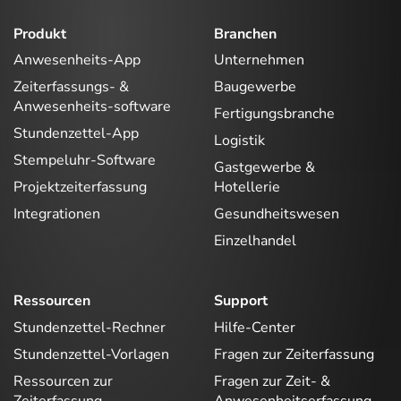
Produkt
Branchen
Anwesenheits-App
Unternehmen
Zeiterfassungs- &
Baugewerbe
Anwesenheits-software
Fertigungsbranche
Stundenzettel-App
Logistik
Stempeluhr-Software
Gastgewerbe &
Projektzeiterfassung
Hotellerie
Integrationen
Gesundheitswesen
Einzelhandel
Ressourcen
Support
Stundenzettel-Rechner
Hilfe-Center
Stundenzettel-Vorlagen
Fragen zur Zeiterfassung
Ressourcen zur
Fragen zur Zeit- &
Zeiterfassung
Anwesenheitserfassung