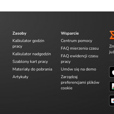
Zasoby
Wsparcie
Kalkulator godzin
Centrum pomocy
Zm
pracy
FAQ mierzenia czasu
ju
Kalkulator nadgodzin
FAQ ewidencji czasu
Szablony kart pracy
pracy
Materiały do pobrania
Umów się na demo
Artykuły
Zarządzaj
preferencjami plików
cookie