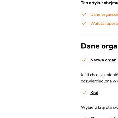
Ten artykuł obejmu
Dane organizac
Waluta raport
Dane organ
Nazwa organiz
Jeśli chcesz zmieni
odzwierciedlona w a
Kraj
Wybierz kraj dla swo