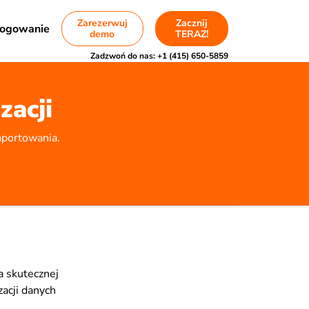
Zarezerwuj
Zacznij
ogowanie
demo
TERAZ!
Zadzwoń do nas:
+1 (415) 650-5859
zacji
raportowania.
a skutecznej
zacji danych