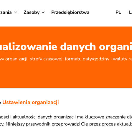
zania
Zasoby
Przedsiębiorstwa
PL
L
alizowanie danych organi
 organizacji, strefy czasowej, formatu daty/godziny i waluty 
e
Ustawienia organizacji
ści i aktualności danych organizacji ma kluczowe znaczenie dl
cy. Niniejszy przewodnik przeprowadzi Cię przez proces aktuali