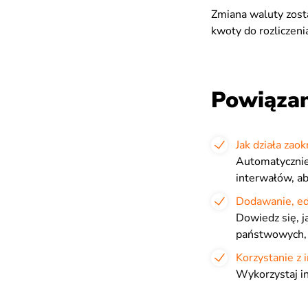
Zmiana waluty zosta
kwoty do rozliczen
Powiązan
Jak działa zaok
Automatycznie 
interwałów, ab
Dodawanie, ed
Dowiedz się, 
państwowych, 
Korzystanie z i
Wykorzystaj in