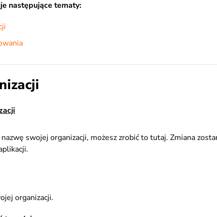
je następujące tematy:
ji
owania
izacji
acji
ć nazwę swojej organizacji, możesz zrobić to tutaj. Zmiana zos
plikacji.
jej organizacji.