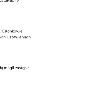
 ustawienia
. Członkowie
oich Ustawieniach
ą mogli zastąpić