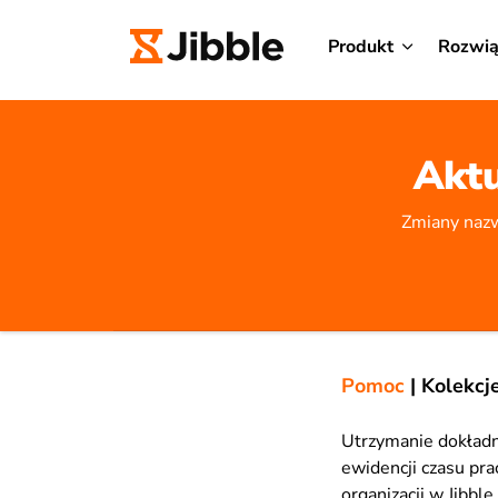
Produkt
Rozwią
Aktu
Zmiany nazwy
Pomoc
|
Kolekcj
Utrzymanie dokładno
ewidencji czasu pra
organizacji w Jibble.