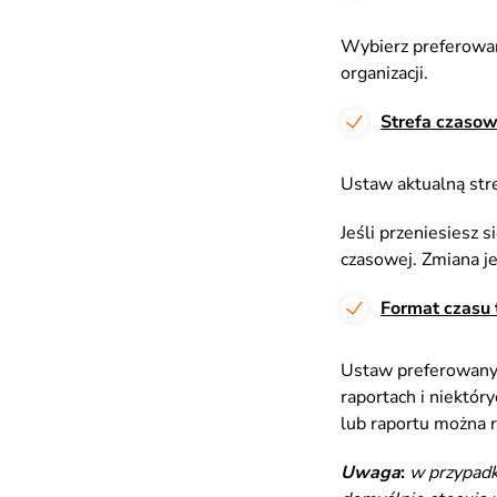
Wybierz preferowany
organizacji.
Strefa czaso
Ustaw aktualną stre
Jeśli przeniesiesz 
czasowej. Zmiana je
Format czasu 
Ustaw preferowany f
raportach i niektór
lub raportu można 
Uwaga
:
w przypadk