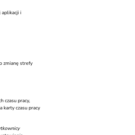
plikacji i
 o zmianę strefy
h czasu pracy,
a karty czasu pracy
ytkownicy