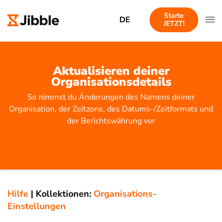
Starte
DE
JETZT!
Aktualisieren deiner
Organisationsdetails
So nimmst du Änderungen des Namens deiner
Organisation, der Zeitzone, des Datums-/Zeitformats und
der Berichtswährung vor
Hilfe
|
Kollektionen:
Organisations-
Einstellungen