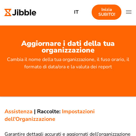
Inizia
IT
SUBITO!
Aggiornare i dati della tua
organizzazione
Cambia il nome della tua organizzazione, il fuso orario, il
formato di data/ora e la valuta dei report
Assistenza
|
Raccolte:
Impostazioni
dell'Organizzazione
Garantire dettagli accurati e aggiornati dell’organizzazione