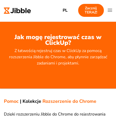
Zacznij
PL
TERAZ!
Jak mogę rejestrować czas w
ClickUp?
Z łatwością rejestruj czas w ClickUp za pomocą
rozszerzenia Jibble do Chrome, aby płynnie zarządzać
zadaniami i projektami.
Pomoc
|
Kolekcje
Rozszerzenie do Chrome
Dzięki rozszerzeniu Jibble do Chrome do rejestrowania