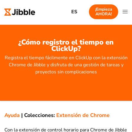
¡Empieza
ES
AHORA!
¿Cómo registro el tiempo en
ClickUp?
Registra el tiempo fácilmente en ClickUp con la extensión
Chrome de Jibble y disfruta de una gestión de tareas y
proyectos sin complicaciones
Ayuda
|
Colecciones:
Extensión de Chrome
Con la extensión de control horario para Chrome de Jibble