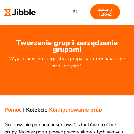
Zacznij
PL
TERAZ!
Tworzenie grup i zarządzanie
grupami
Wyjaśniamy, do czego służą grupy i jak można/należy z
nich korzystać.
Pomoc
|
Kolekcje
Konfigurowanie grup
Grupowanie pomaga posortować członków na różne
grupy. Możesz pogrupować pracowników z tych samych