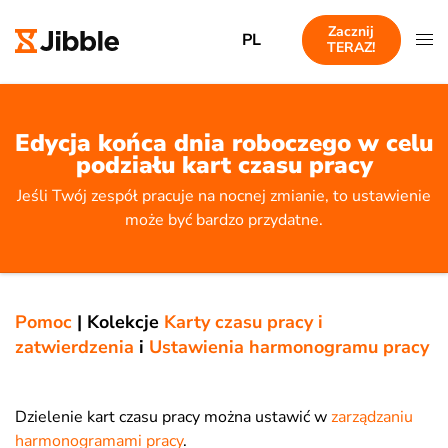
Zacznij
PL
TERAZ!
Edycja końca dnia roboczego w celu
podziału kart czasu pracy
Jeśli Twój zespół pracuje na nocnej zmianie, to ustawienie
może być bardzo przydatne.
Pomoc
|
Kolekcje
Karty czasu pracy i
zatwierdzenia
i
Ustawienia harmonogramu pracy
Dzielenie kart czasu pracy można ustawić w
zarządzaniu
harmonogramami pracy
.