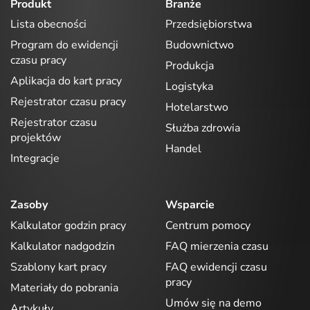
Produkt
Branże
Lista obecności
Przedsiębiorstwa
Program do ewidencji
Budownictwo
czasu pracy
Produkcja
Aplikacja do kart pracy
Logistyka
Rejestrator czasu pracy
Hotelarstwo
Rejestrator czasu
Służba zdrowia
projektów
Handel
Integracje
Zasoby
Wsparcie
Kalkulator godzin pracy
Centrum pomocy
Kalkulator nadgodzin
FAQ mierzenia czasu
Szablony kart pracy
FAQ ewidencji czasu
pracy
Materiały do pobrania
Umów się na demo
Artykuły