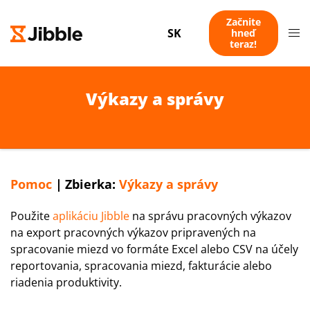
Začnite
SK
hneď
teraz!
Výkazy a správy
Pomoc
|
Zbierka:
Výkazy a správy
Použite
aplikáciu Jibble
na správu pracovných výkazov
na export pracovných výkazov pripravených na
spracovanie miezd vo formáte Excel alebo CSV na účely
reportovania, spracovania miezd, fakturácie alebo
riadenia produktivity.