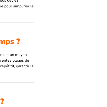
vous deviez
e pour simplifier le
emps ?
ble est un moyen
érentes plages de
épétitif, garantir la
 ?