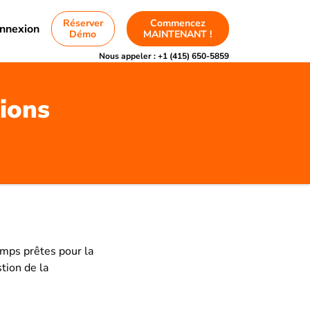
Réserver
Commencez
nnexion
Démo
MAINTENANT !
Nous appeler :
+1 (415) 650-5859
ions
emps prêtes pour la
stion de la