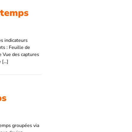
 temps
es indicateurs
ts : Feuille de
e Vue des captures
 […]
ps
 temps groupées via