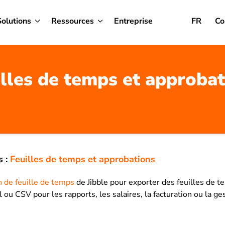
Solutions
Ressources
Entreprise
FR
Co
illes de temps et approbat
s :
Feuilles de temps et approbations
n de feuille de temps
de Jibble pour exporter des feuilles de t
 ou CSV pour les rapports, les salaires, la facturation ou la ge