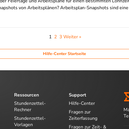
r Feiertage und Arbeitspläne für einen bestimmten Lohnzei
napshots von Arbeitsplänen? Arbeitsplan-Snapshots sind ei
1
2
3
Weiter »
Hilfe-Center Startseite
Ressourcen
Support
Stundenzettel-
Hilfe-Center
Ma
Rechner
Fragen zur
T
Stundenzettel-
Zeiterfassung
Vorlagen
Fragen zur Zeit- &