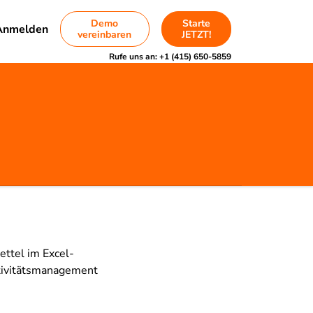
Demo
Starte
Anmelden
vereinbaren
JETZT!
Rufe uns an:
+1 (415) 650-5859
ettel im Excel-
tivitätsmanagement