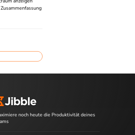
traum anzeigen
ne Zusammenfassung
ximiere noch heute die Produktivität deines
eams