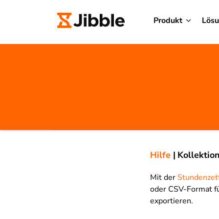
Produkt
Lös
Hilfe
|
Kollektio
Mit der
Stundenzet
oder CSV-Format f
exportieren.