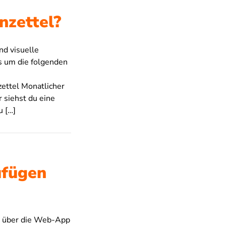
nzettel?
nd visuelle
es um die folgenden
ettel Monatlicher
r siehst du eine
u […]
ufügen
ig über die Web-App