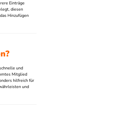
rere Einträge
elegt, diesen
 das Hinzufügen
en?
 schnelle und
immtes Mitglied
ders hilfreich für
währleisten und