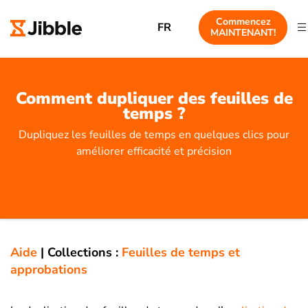
Commencez
FR
MAINTENANT!
Comment dupliquer des feuilles de
temps ?
Dupliquez les feuilles de temps en quelques clics pour
améliorer efficacité et précision
Aide
|
Collections :
Feuilles de temps et
approbations