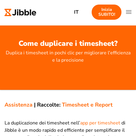
Inizia
IT
SUBITO!
Come duplicare i timesheet?
Duplica i timesheet in pochi clic per migliorare l'efficienza
e la precisione
Assistenza
|
Raccolte:
Timesheet e Report
La duplicazione dei timesheet nell’
app per timesheet
di
Jibble è un modo rapido ed efficiente per semplificare il