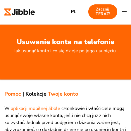
Zacznij
PL
TERAZ!
Usuwanie konta na telefonie
Jak usunąć konto i co się dzieje po jego usunięciu.
Pomoc
|
Kolekcje
Twoje konto
W
aplikacji mobilnej Jibble
członkowie i właściciele mogą
usunąć swoje własne konta, jeśli nie chcą już z nich
korzystać. Jednak przed podjęciem działania ważne jest,
aby zrozumieć, co dokładnie dzieje się po usunięciu konta i