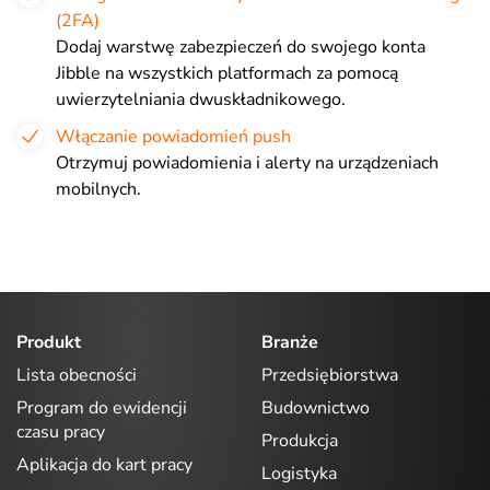
(2FA)
Dodaj warstwę zabezpieczeń do swojego konta
Jibble na wszystkich platformach za pomocą
uwierzytelniania dwuskładnikowego.
Włączanie powiadomień push
Otrzymuj powiadomienia i alerty na urządzeniach
mobilnych.
Produkt
Branże
Lista obecności
Przedsiębiorstwa
Program do ewidencji
Budownictwo
czasu pracy
Produkcja
Aplikacja do kart pracy
Logistyka