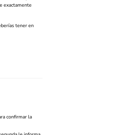
rre exactamente
eberías tener en
ra confirmar la
 segunda le informa