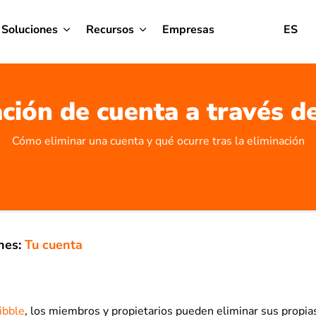
Soluciones
Recursos
Empresas
ES
ción de cuenta a través d
Cómo eliminar una cuenta y qué ocurre tras la eliminación
nes:
Tu cuenta
ibble
, los miembros y propietarios pueden eliminar sus propias