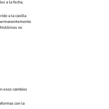
es a la fecha.
rido a la casilla
r permanentemente
históricos se
can esos cambios
taformas con la