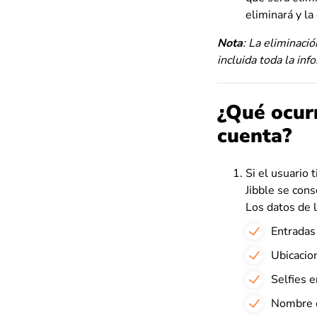
eliminará y l
Nota
: La eliminaci
incluida toda la inf
¿Qué ocurr
cuenta?
Si el usuario 
Jibble se cons
Los datos de 
Entradas
Ubicacio
Selfies 
Nombre c