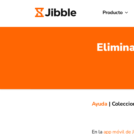
Producto
Elimina
Ayuda
|
Coleccio
En la
app móvil de J