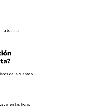
nará toda la
ción
nta?
atos de la cuenta y
scar en las hojas