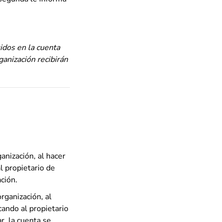
idos en la cuenta
ganización recibirán
anización, al hacer
 propietario de
ción.
rganización, al
ando al propietario
r, la cuenta se