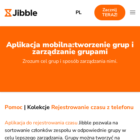
Zacznij
PL
TERAZ!
Aplikacja mobilna:tworzenie grup i
zarządzanie grupami
Zrozum cel grup i sposób zarządzania nimi.
Pomoc
|
Kolekcje
Rejestrowanie czasu z telefonu
Aplikacja do rejestrowania czasu
Jibble pozwala na
sortowanie członków zespołu w odpowiednie grupy w
celu lepszego zarządzania. Grupy można tworzyć na