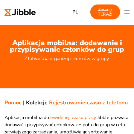
Zacznij
PL
TERAZ!
Aplikacja mobilna: dodawanie i
przypisywanie członków do grup
Z łatwością organizuj członków w grupy.
Pomoc
|
Kolekcje
Rejestrowanie czasu z telefonu
Aplikacja mobilna do
ewidencji czasu pracy
Jibble pozwala
dodawać i przypisywać członków zespołu do grup w celu
łatwiejszego zarządzania, umożliwiając sortowanie