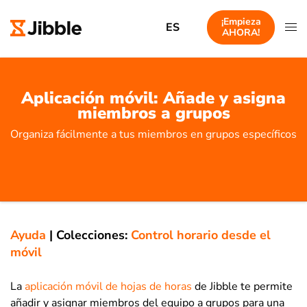
¡Empieza
ES
AHORA!
Aplicación móvil: Añade y asigna
miembros a grupos
Organiza fácilmente a tus miembros en grupos específicos
Ayuda
|
Colecciones:
Control horario desde el
móvil
La
aplicación móvil de hojas de horas
de Jibble te permite
añadir y asignar miembros del equipo a grupos para una