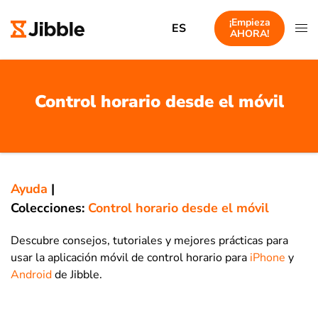
¡Empieza
ES
AHORA!
Control horario desde el móvil
Ayuda
|
Colecciones:
Control horario desde el móvil
Descubre consejos, tutoriales y mejores prácticas para
usar la aplicación móvil de control horario para
iPhone
y
Android
de Jibble.