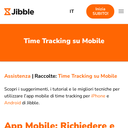
Inizia
IT
SUBITO!
Time Tracking su Mobile
Assistenza
|
Raccolte:
Time Tracking su Mobile
Scopri i suggerimenti, i tutorial e le migliori tecniche per
utilizzare l'app mobile di time tracking per
iPhone
e
Android
di Jibble.
App Mobile: Richiedere e