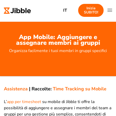
Inizia
IT
SUBITO!
App Mobile: Aggiungere e
assegnare membri ai gruppi
Organizza facilmente i tuoi membri in gruppi specifici
Assistenza
|
Raccolte:
Time Tracking su Mobile
L’
app per timesheet
su mobile di Jibble ti offre la
possibilità di aggiungere e assegnare i membri del team a
gruppi per una gestione più semplice, consentendoti di