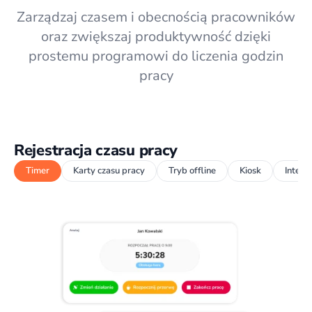
Zarządzaj czasem i obecnością pracowników
oraz zwiększaj produktywność dzięki
prostemu programowi do liczenia godzin
pracy
Rejestracja czasu pracy
Timer
Karty czasu pracy
Tryb offline
Kiosk
Integr