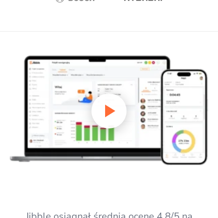
Jibble osiągnął średnią ocenę 4,8/5 na