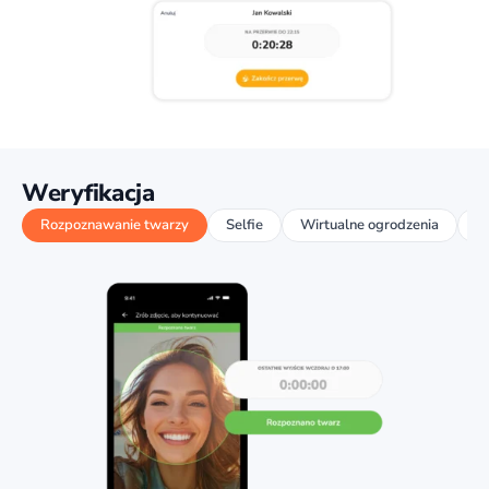
Weryfikacja
Rozpoznawanie twarzy
Selfie
Wirtualne ogrodzenia
Re