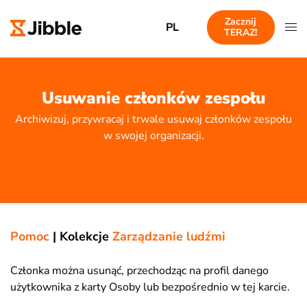
Zacznij
PL
TERAZ!
Usuwanie członków zespołu
Archiwizuj, przywracaj i trwale usuwaj członków zespołu
w swojej organizacji.
Pomoc
|
Kolekcje
Zarządzanie ludźmi
Członka można usunąć, przechodząc na profil danego
użytkownika z karty Osoby lub bezpośrednio w tej karcie.