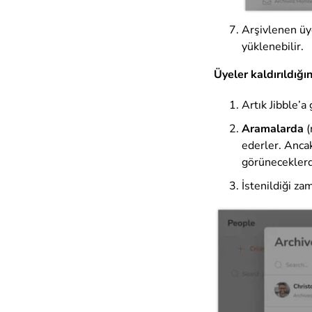
Arşivlenen üye
yüklenebilir.
Üyeler kaldırıldığı
Artık Jibble’a
Aramalarda
(
ederler. Ancak
görüneceklerd
İstenildiği za