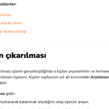
dilenler:
rılması
ı olarak silme
eyi arama örneği
n çıkarılması
rılması işlemi gerçekleştiğinde o kişiler arşivlenirler ve herhan
ivlenen üyelere, Kişiler sayfasının sol alt kısmındaki
Arşivlene
ilir.
ına
gidin.
kullanarak kaldırmak istediğiniz ekip üyesini arayın.