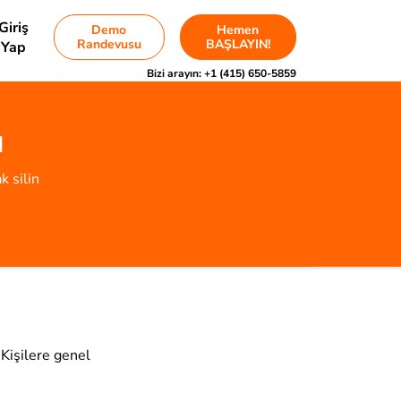
Giriş
Demo
Hemen
Randevusu
BAŞLAYIN!
Yap
Bizi arayın:
+1 (415) 650-5859
ı
k silin
 Kişilere genel