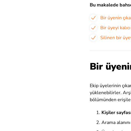
Bu makalede bahse
Bir üyenin çıka
Bir üyeyi kalıc
Silinen bir üy
Bir üyeni
Ekip üyelerinin çıka
yüklenebilirler. Arş
bölümünden erişileb
Kişiler sayfas
Arama alanını 