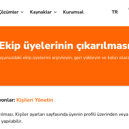
Çözümler
Kaynaklar
Kurumsal
TR
Ekip üyelerinin çıkarılmas
şunuzdaki ekip üyelerini arşivleyin, geri yükleyin ve kalıcı olara
yonlar:
Kişileri Yönetin
rılması, Kişiler ayarları sayfasında üyenin profili üzerinden veya
yapılabilir.