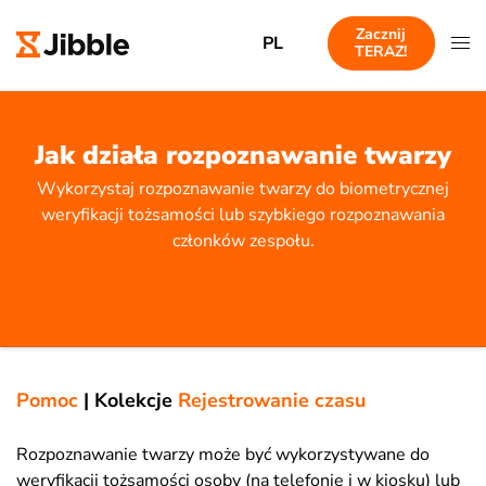
Zacznij
PL
TERAZ!
Jak działa rozpoznawanie twarzy
Wykorzystaj rozpoznawanie twarzy do biometrycznej
weryfikacji tożsamości lub szybkiego rozpoznawania
członków zespołu.
Pomoc
|
Kolekcje
Rejestrowanie czasu
Rozpoznawanie twarzy może być wykorzystywane do
weryfikacji tożsamości osoby (na telefonie i w kiosku) lub