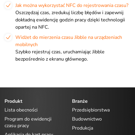
Jak można wykorzystać NFC do rejestrowania czasu?
Oszczędzaj czas, zredukuj liczbę błędów i zapewnij
dokładną ewidencję godzin pracy dzięki technologii
opartej na NFC.
Widżet do mierzenia czasu Jibble na urządzeniach
mobilnych
Szybko rejestruj czas, uruchamiając Jibble
bezpośrednio z ekranu głównego.
Produkt
Branże
Lista obecności
Przedsiębiorstwa
Program do ewidencji
Budownictwo
czasu pracy
Produkcja
Aplikacja do kart pracy