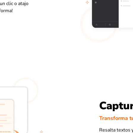
n clic o atajo
forma!
Captur
Transforma t
Resalta textos 