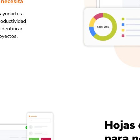
 necesita
ayudarte a
roductividad
identificar
oyectos.
Hojas 
para 