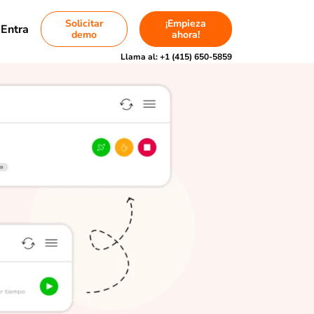
Solicitar
¡Empieza
Entra
demo
ahora!
Llama al:
+1 (415) 650-5859