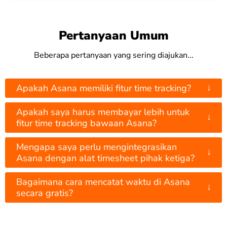
Pertanyaan Umum
Beberapa pertanyaan yang sering diajukan...
↓
Apakah Asana memiliki fitur time tracking?
Apakah saya harus membayar lebih untuk
↓
fitur time tracking bawaan Asana?
Mengapa saya perlu mengintegrasikan
↓
Asana dengan alat timesheet pihak ketiga?
Bagaimana cara mencatat waktu di Asana
↓
secara gratis?