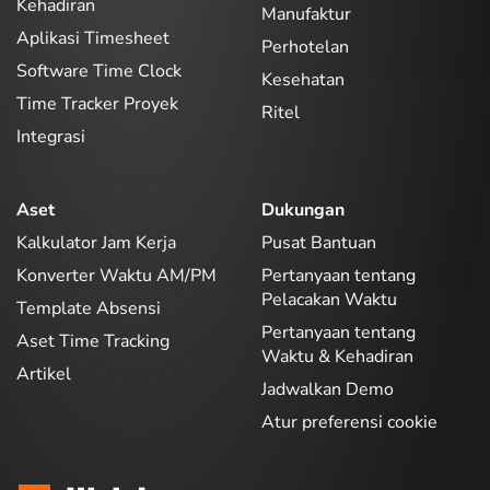
Kehadiran
Manufaktur
Aplikasi Timesheet
Perhotelan
Software Time Clock
Kesehatan
Time Tracker Proyek
Ritel
Integrasi
Aset
Dukungan
Kalkulator Jam Kerja
Pusat Bantuan
Konverter Waktu AM/PM
Pertanyaan tentang
Pelacakan Waktu
Template Absensi
Pertanyaan tentang
Aset Time Tracking
Waktu & Kehadiran
Artikel
Jadwalkan Demo
Atur preferensi cookie