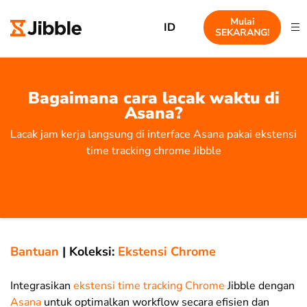
Mulai
ID
SEKARANG!
Bagaimana cara lacak waktu di
Asana?
Lacak jam kerja langsung di interface Asana pakai ekstensi
time tracking chrome Jibble
Bantuan
|
Koleksi:
Ekstensi Chrome
Integrasikan
ekstensi time tracking Chrome
Jibble dengan
Asana
untuk optimalkan workflow secara efisien dan