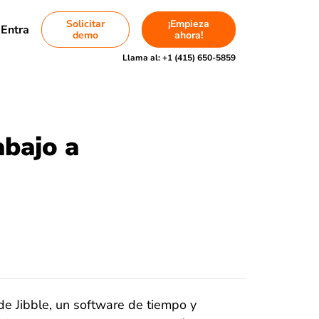
Solicitar
¡Empieza
Entra
demo
ahora!
Llama al:
+1 (415) 650-5859
abajo a
e Jibble, un software de tiempo y