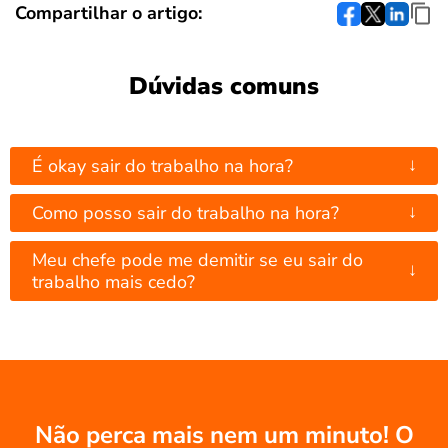
Compartilhar o artigo:
Dúvidas comuns
↓
É okay sair do trabalho na hora?
↓
Como posso sair do trabalho na hora?
Meu chefe pode me demitir se eu sair do
↓
trabalho mais cedo?
Não perca mais nem um minuto! O