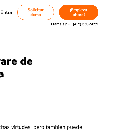
Solicitar
¡Empieza
Entra
demo
ahora!
Llama al:
+1 (415) 650-5859
ware de
a
uchas virtudes, pero también puede